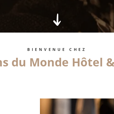
t
e
c
a
c
BIENVENUE CHEZ
s du Monde Hôtel &