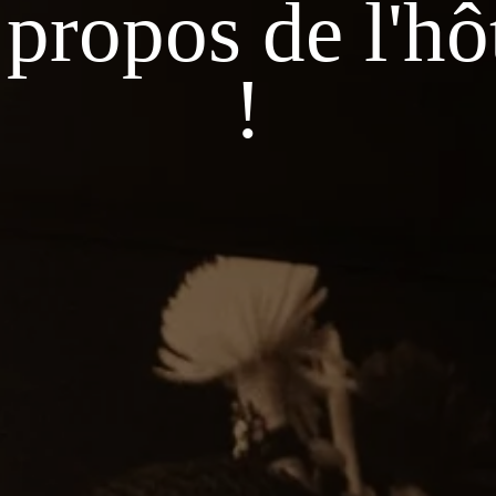
propos de l'hô
M
!
Le
t
c
re