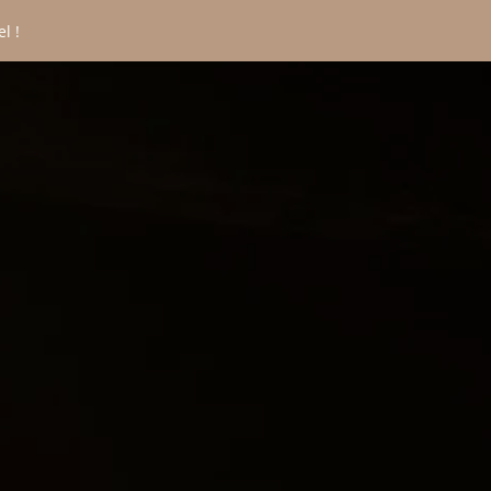
l !
CONTACT
*
Nom
:
*
rénom
:
*
mail
:
*
éléphone
: