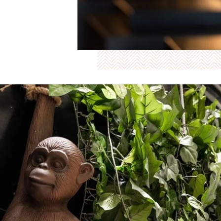
GALERIE
OFFRES
INCONTOURNABLES
RECRUTEMENT
ACCÈS CORPORATE
ENGAGEMENTS RSE
CONTACT & ACCÈS