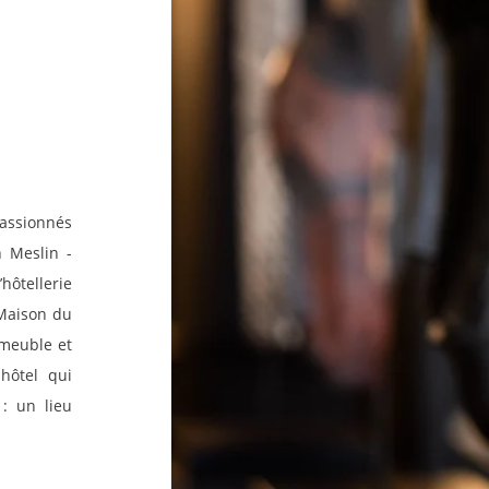
ACCUEIL
passionnés
n Meslin -
CHAMBRES
hôtellerie
 Maison du
SUITES-APPARTEMENTS
 meuble et
hôtel qui
SERVICES
 : un lieu
EVENEMENTS