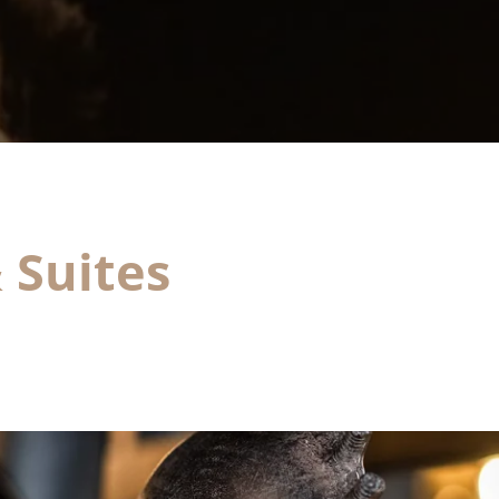
raitement. Vous pouvez vous opposer au traitement des données vous concernant
t disposez du droit de retirer votre consentement à tout moment en nous
ontactant directement. Vous avez la possibilité d'introduire une réclamation
uprès d'une autorité de contrôle si vous estimez que ce traitement de données à
aractère personnel ne répond pas aux exigences légales en vigueur.
 Suites