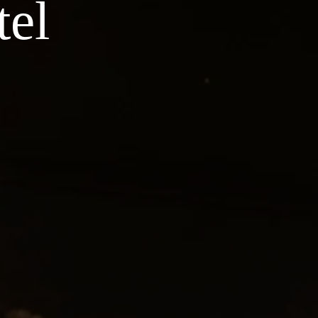
tel
*
essage
:
VALIDER
*
Champs obligatoires
s informations recueillies sur ce formulaire, vous concernant font l'objet d'un
raitement destiné exclusivement au traitement de votre demande. La durée de
onservation des données est de 3ans. Vous bénéficiez d'un droit d'accès, de
ctification, de portabilité, d'effacement de celles-ci ou une limitation du