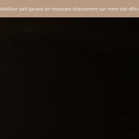
 Meilleur tarif garanti en réservant directement sur notre site officie
P
E
T